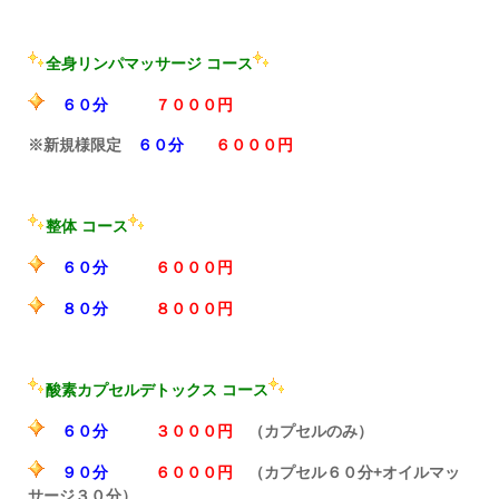
全身リンパマッサージ コース
６０分
７０００円
※新規様限定
６０分
６０００円
整体 コース
６０分
６０００円
８０分
８０００円
酸素カプセルデトックス コース
６０分
３０００円
（カプセルのみ）
９０分
６０００円
（カプセル６０分+オイルマッ
サージ３０分）