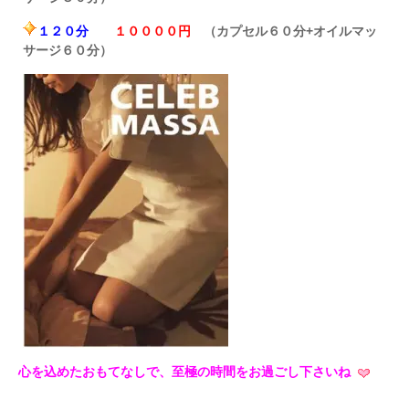
１２０分
１００００円
（カプセル６０分+オイルマッ
サージ６０分）
心を込めたおもてなしで、至極の時間をお過ごし下さいね