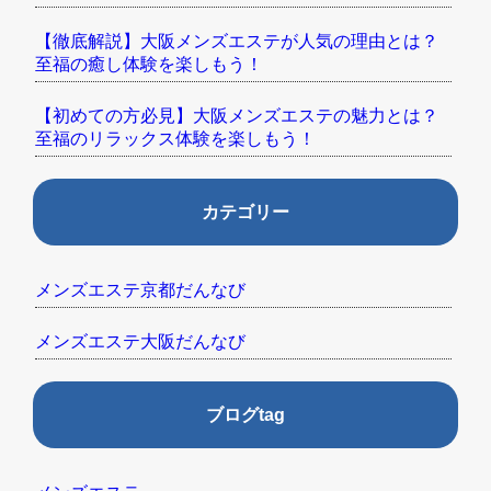
【徹底解説】大阪メンズエステが人気の理由とは？
至福の癒し体験を楽しもう！
【初めての方必見】大阪メンズエステの魅力とは？
至福のリラックス体験を楽しもう！
カテゴリー
メンズエステ京都だんなび
メンズエステ大阪だんなび
ブログtag