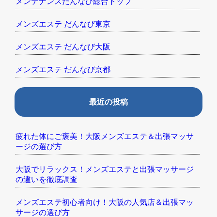
メンテナンスだんなび総合トップ
メンズエステ だんなび東京
メンズエステ だんなび大阪
メンズエステ だんなび京都
最近の投稿
疲れた体にご褒美！大阪メンズエステ＆出張マッサ
ージの選び方
大阪でリラックス！メンズエステと出張マッサージ
の違いを徹底調査
メンズエステ初心者向け！大阪の人気店＆出張マッ
サージの選び方