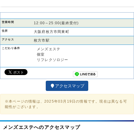
営業時間
12:00～25:00(最終受付)
住所
大阪府枚方市岡東町
アクセス
枚方市駅
こだわり条件
メンズエステ
個室
リフレクソロジー
アクセスマップ
※本ページの情報は、2025年03月19日の情報です。現在は異なる可
能性がございます。
メンズエステへのアクセスマップ