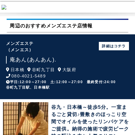
周辺のおすすめメンズエステ店情報
メンズエステ
詳細はコチラ
（メンエス）
庵あん(あんあん).
日本橋
谷町九丁目
大阪府
080-4021-5489
平日:12:00～27:00 土:12:00～27:00 最終受付:24:00
谷町九丁目駅、日本橋駅
谷九・日本橋～徒歩5分。一室ま
るごと貸切♪畳敷きのほっこり空
間でオイルを使ったリンパケアを
ご提供。納得の施術で疲労ピーク