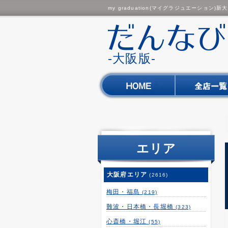
my graduation(マイグラジュエーション
-大阪版-
エリア
大阪府エリア
(2616)
梅田・福島
(219)
難波・日本橋・長堀橋
(323)
心斎橋・堀江
(55)