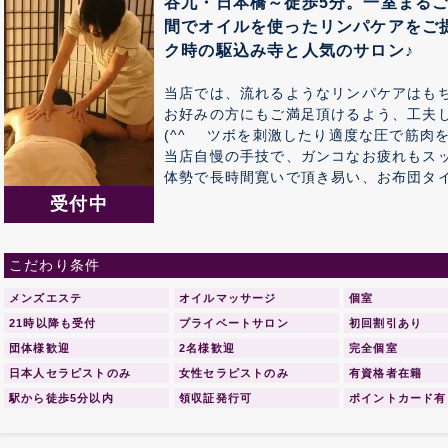
谷九・日本橋～徒歩5分。一室まるご
間でオイルを使ったリンパケアをご
ク時の駆込み寺と人気のサロン♪
当店では、流れるようなリンパケアはも
お好みの方にもご満足頂けるよう、工夫
(^^ゞ ツボを刺激したり適度な圧で筋
当店自慢の手技で、ガンコなお疲れもスッ
体勢で長時間寛いで頂き易い、お布団タ
リの1つで、 飾りすぎない程度の心地い
受付中
していただけます。
こだわり条件
メンズエステ
オイルマッサージ
個室
21時以降も受付
プライベートサロン
初回割引あり
団体様歓迎
2名様歓迎
完全個室
日本人セラピストのみ
女性セラピストのみ
有資格者在籍
駅から徒歩5分以内
領収証発行可
ポイントカード有