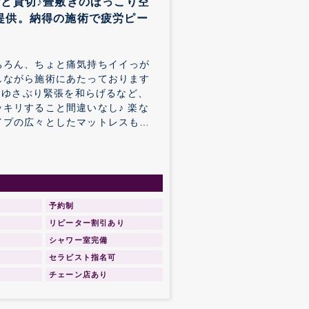
と貸切♪畳敷きのほっこり空
提供。納得の施術で疲労ピー
ちろん、ちょと痛気持ちイイっが
しながら施術にあたっております
肉をゆさぶり緊張を和らげるなど、
キリすること間違いなし♪ 楽な
イプの広々としたマットレスもウ
い空間で全身のボディケアを堪能
予約制
リピーター割引あり
シャワー室完備
セラピスト指名可
チェーン店あり