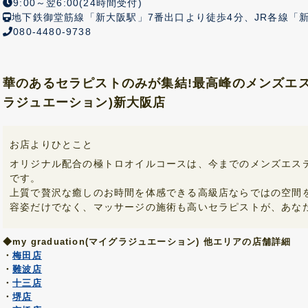
9:00～翌6:00(24時間受付)
地下鉄御堂筋線「新大阪駅」7番出口より徒歩4分、JR各線「
080-4480-9738
華のあるセラピストのみが集結!最高峰のメンズエステmy
ラジュエーション)新大阪店
お店よりひとこと
オリジナル配合の極トロオイルコースは、今までのメンズエス
です。
上質で贅沢な癒しのお時間を体感できる高級店ならではの空間
容姿だけでなく、マッサージの施術も高いセラピストが、あな
◆my graduation(マイグラジュエーション) 他エリアの店舗詳細
・
梅田店
・
難波店
・
十三店
・
堺店