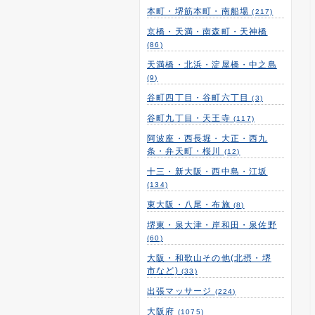
本町・堺筋本町・南船場
(217)
京橋・天満・南森町・天神橋
(86)
天満橋・北浜・淀屋橋・中之島
(9)
谷町四丁目・谷町六丁目
(3)
谷町九丁目・天王寺
(117)
阿波座・西長堀・大正・西九
条・弁天町・桜川
(12)
十三・新大阪・西中島・江坂
(134)
東大阪・八尾・布施
(8)
堺東・泉大津・岸和田・泉佐野
(60)
大阪・和歌山その他(北摂・堺
市など)
(33)
出張マッサージ
(224)
大阪府
(1075)