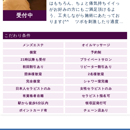
はもちろん、ちょと痛気持ちイイっ
がお好みの方にもご満足頂けるよ
受付中
う、工夫しながら施術にあたってお
ります(^^ゞ ツボを刺激したり適度な
圧で筋肉をゆさぶり緊張を和らげる
など、当店自慢の手技で、ガンコな
こだわり条件
お疲れもスッキリすること間違いな
メンズエステ
オイルマッサージ
し♪ 楽な体勢で長時間寛いで頂き易
い、お布団タイプの広々としたマッ
個室
予約制
トレスもウリの1つで、 飾りすぎない
21時以降も受付
プライベートサロン
程度の心地いい空間で全身のボディ
初回割引あり
リピーター割引あり
ケアを堪能していただけます。
団体様歓迎
2名様歓迎
完全個室
シャワー室完備
日本人セラピストのみ
女性セラピストのみ
有資格者在籍
セラピスト指名可
駅から徒歩5分以内
領収証発行可
ポイントカード有
チェーン店あり