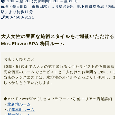
11:00～翌5:00(受付時間10:00～翌3:00)
地下鉄谷町線「東梅田駅」より徒歩5分、地下鉄御堂筋線「梅田
駅」より徒歩11分
080-4583-9121
大人女性の豊富な施術スタイルをご堪能いただける
Mrs.FlowerSPA 梅田ルーム
お店よりひとこと
30歳～55歳までの大人の魅力溢れる女性セラピストのみ厳選
完全個室のルームでセラピストと二人だけのお時間をごゆっく
当店のメンズエステは、水溶性のオイルをたっぷりと使用し、
しっかりとケアいたします。
◆Mrs.FlowerSPA (ミセスフラワースパ) 他エリアの店舗詳細
・
北新地ルーム
・
堺筋本町ルーム