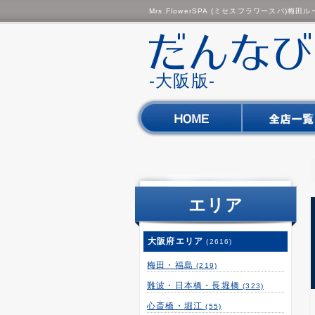
Mrs.FlowerSPA (ミセスフラワースパ)
-大阪版-
エリア
大阪府エリア
(2616)
梅田・福島
(219)
難波・日本橋・長堀橋
(323)
心斎橋・堀江
(55)