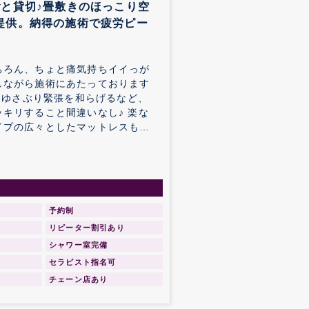
と貸切♪畳敷きのほっこり空
提供。納得の施術で疲労ピー
ちろん、ちょと痛気持ちイイっが
しながら施術にあたっております
肉をゆさぶり緊張を和らげるなど、
キリすること間違いなし♪ 楽な
イプの広々としたマットレスもウ
い空間で全身のボディケアを堪能
予約制
リピーター割引あり
シャワー室完備
セラピスト指名可
チェーン店あり