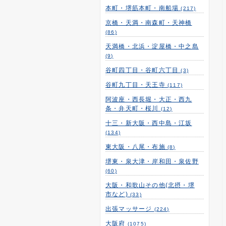
本町・堺筋本町・南船場
(217)
京橋・天満・南森町・天神橋
(86)
天満橋・北浜・淀屋橋・中之島
(9)
谷町四丁目・谷町六丁目
(3)
谷町九丁目・天王寺
(117)
阿波座・西長堀・大正・西九
条・弁天町・桜川
(12)
十三・新大阪・西中島・江坂
(134)
東大阪・八尾・布施
(8)
堺東・泉大津・岸和田・泉佐野
(60)
大阪・和歌山その他(北摂・堺
市など)
(33)
出張マッサージ
(224)
大阪府
(1075)