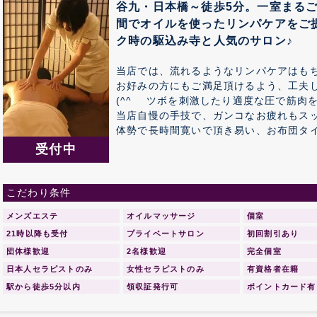
谷九・日本橋～徒歩5分。一室まるご
間でオイルを使ったリンパケアをご
ク時の駆込み寺と人気のサロン♪
当店では、流れるようなリンパケアはも
お好みの方にもご満足頂けるよう、工夫
(^^ゞ ツボを刺激したり適度な圧で筋
当店自慢の手技で、ガンコなお疲れもスッ
体勢で長時間寛いで頂き易い、お布団タ
リの1つで、 飾りすぎない程度の心地い
受付中
していただけます。
こだわり条件
メンズエステ
オイルマッサージ
個室
21時以降も受付
プライベートサロン
初回割引あり
団体様歓迎
2名様歓迎
完全個室
日本人セラピストのみ
女性セラピストのみ
有資格者在籍
駅から徒歩5分以内
領収証発行可
ポイントカード有