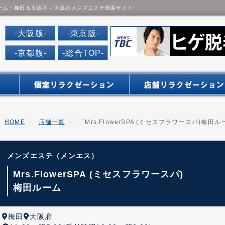
梅田ルーム・梅田＆大阪府 - 大阪のメンズエステ検索サイト
だんなび
-大阪版-
-東京版-
-京都版-
-総合TOP-
HOME
店舗一覧
「Mrs.FlowerSPA (ミセスフラワースパ)梅田
メンズエステ（メンエス）
Mrs.FlowerSPA (ミセスフラワースパ)
梅田ルーム
梅田
大阪府