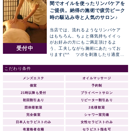
間でオイルを使ったリンパケアを
ご提供。納得の施術で疲労ピーク
時の駆込み寺と人気のサロン♪
当店では、流れるようなリンパケア
はもちろん、ちょと痛気持ちイイっ
がお好みの方にもご満足頂けるよ
受付中
う、工夫しながら施術にあたってお
ります(^^ゞ ツボを刺激したり適度な
圧で筋肉をゆさぶり緊張を和らげる
など、当店自慢の手技で、ガンコな
こだわり条件
お疲れもスッキリすること間違いな
メンズエステ
オイルマッサージ
し♪ 楽な体勢で長時間寛いで頂き易
い、お布団タイプの広々としたマッ
個室
予約制
トレスもウリの1つで、 飾りすぎない
21時以降も受付
プライベートサロン
程度の心地いい空間で全身のボディ
初回割引あり
リピーター割引あり
ケアを堪能していただけます。
団体様歓迎
2名様歓迎
完全個室
シャワー室完備
日本人セラピストのみ
女性セラピストのみ
有資格者在籍
セラピスト指名可