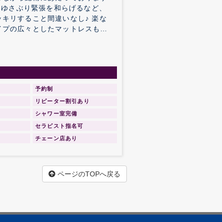
肉をゆさぶり緊張を和らげるなど、
キリすること間違いなし♪ 楽な
イプの広々としたマットレスもウ
い空間で全身のボディケアを堪能
予約制
リピーター割引あり
シャワー室完備
セラピスト指名可
チェーン店あり
ページのTOPへ戻る