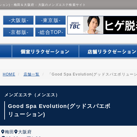
ボリューション)・梅田＆大阪府 - 大阪のメンズエステ検索サイト
だんなび
-大阪版-
-東京版-
-京都版-
-総合TOP-
HOME
店舗一覧
「Good Spa Evolution(グッドスパエボリュ
メンズエステ（メンエス）
Good Spa Evolution(グッドスパエボ
リューション)
梅田
大阪府