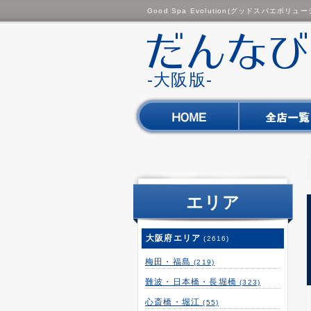
Good Spa Evolution(グッドスパエ
-大阪版-
エリア
大阪府エリア
(2616)
梅田・福島
(219)
難波・日本橋・長堀橋
(323)
心斎橋・堀江
(55)