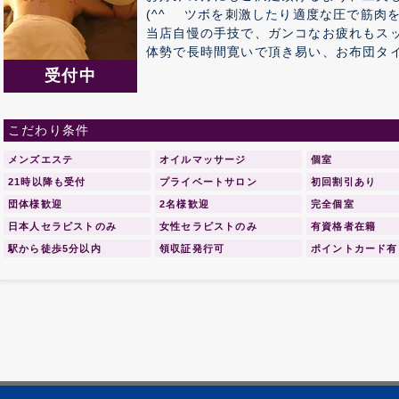
(^^ゞ ツボを刺激したり適度な圧で筋
当店自慢の手技で、ガンコなお疲れもスッ
体勢で長時間寛いで頂き易い、お布団タ
リの1つで、 飾りすぎない程度の心地い
受付中
していただけます。
こだわり条件
メンズエステ
オイルマッサージ
個室
21時以降も受付
プライベートサロン
初回割引あり
団体様歓迎
2名様歓迎
完全個室
日本人セラピストのみ
女性セラピストのみ
有資格者在籍
駅から徒歩5分以内
領収証発行可
ポイントカード有