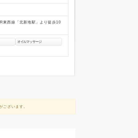
R東西線「北新地駅」より徒歩10
分
オイルマッサージ
性がございます。
メンズエステへのアク