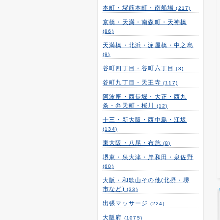
本町・堺筋本町・南船場
(217)
京橋・天満・南森町・天神橋
(86)
天満橋・北浜・淀屋橋・中之島
(9)
谷町四丁目・谷町六丁目
(3)
谷町九丁目・天王寺
(117)
阿波座・西長堀・大正・西九
条・弁天町・桜川
(12)
十三・新大阪・西中島・江坂
(134)
東大阪・八尾・布施
(8)
堺東・泉大津・岸和田・泉佐野
(60)
大阪・和歌山その他(北摂・堺
市など)
(33)
出張マッサージ
(224)
大阪府
(1075)