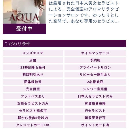
は厳選された日本人美女セラピスト
による、完全個室のアロマリラクゼ
ーションサロンです。ゆったりとし
た空間で、あなた専用のセラピスト
によるワンランク上の癒しのひと時
受付中
をお約束致します。 【グランドオー
プン】AQUAアクア 総支配人ご挨拶
こだわり条件
AQUAアクア 中目黒・恵比寿店 -開店
のご挨拶- 拝 啓 ますますご清祥の
メンズエステ
オイルマッサージ
段、心よりお慶び申し上げます。 さ
店舗
予約制
て、かねてより新店の準備を鋭意進
21時以降も受付
プライベートサロン
めておりました。 AQUAアクアをグ
初回割引あり
リピーター割引あり
ランドオープンする運びと相成りま
したことをご案内申し上げます。 こ
団体様歓迎
2名様歓迎
れも皆様のご支援とご協力の賜物と
完全個室
シャワー室完備
心より感謝する次第です。 つきまし
フットバスあり
日本人セラピストのみ
ては、当店でご利用いただける特別
女性セラピストのみ
有資格者在籍
ご優待券をメールマガジンにて同封
セラピスト指名可
Wセラピスト
させて頂きます。 皆様のご期待に添
えますよう日々精進する所存で御座
駅から徒歩5分以内
領収証発行可
いますので、なにとぞ倍旧のご指
クレジットカードOK
ポイントカード有