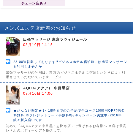
導、ご鞭撻を賜りますようお願い申
チェーン店あり
し上げます。 略儀ながら書中をもち
まして新店オープンのご挨拶かたが
たご案内申し上げます。 敬 具 AQUA
総支配人 R.YURIA
メンズエステ店
新着のお知らせ
出張マッサージ 東京ラヴィジュール
08月10日 14:15
28:00迄営業しております!!ビジネスホテル宿泊時には出張マッサージ
を利用しませんか
出張マッサージの利用は、東京のビジネスホテルに宿泊したときによく利
用させていただいています。 ビジ...
AQUA(アクア) 中目黒店.
08月10日 14:00
★だんなび限定★9～18時までのご予約で全コース1000円OFF(指名
料無料)※クレジットカード手数料0円キャンペーン実施中♪2016年
続々新入店中です!
初めて「AQUAアクア中目黒・恵比寿店」で遊ばれるお客様へ 当店は最高
レベルのボディーケアを提供して...