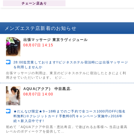
導、ご鞭撻を賜りますようお願い申
チェーン店あり
し上げます。 略儀ながら書中をもち
まして新店オープンのご挨拶かたが
たご案内申し上げます。 敬 具 AQUA
総支配人 R.YURIA
メンズエステ店
新着のお知らせ
出張マッサージ 東京ラヴィジュール
08月07日 14:15
28:00迄営業しております!!ビジネスホテル宿泊時には出張マッサージ
を利用しませんか
出張マッサージの利用は、東京のビジネスホテルに宿泊したときによく利
用させていただいています。 ビジ...
AQUA(アクア) 中目黒店.
08月07日 14:00
★だんなび限定★9～18時までのご予約で全コース1000円OFF(指名
料無料)※クレジットカード手数料0円キャンペーン実施中♪2016年
続々新入店中です!
初めて「AQUAアクア中目黒・恵比寿店」で遊ばれるお客様へ 当店は最高
レベルのボディーケアを提供して...