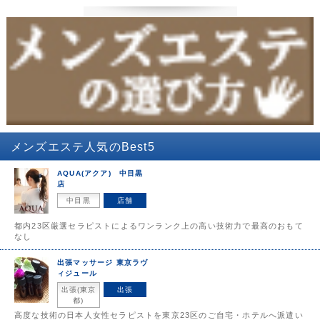
メンズエステ
人気のBest5
AQUA(アクア) 中目黒
店
中目黒
店舗
都内23区厳選セラピストによるワンランク上の高い技術力で最高のおもて
なし
出張マッサージ 東京ラヴ
ィジュール
出張(東京
出張
都)
高度な技術の日本人女性セラピストを東京23区のご自宅・ホテルへ派遣い