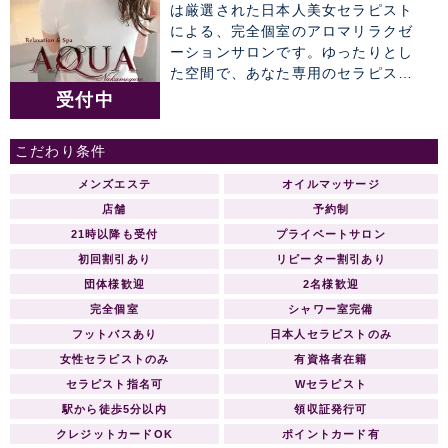
は厳選された日本人美女セラピスト
による、完全個室のアロマリラクゼ
ーションサロンです。ゆったりとし
た空間で、あなた専用のセラピスト
によるワンランク上の癒しのひと時
受付中
をお約束致します。 【グランドオー
プン】AQUAアクア 総支配人ご挨拶
こだわり条件
AQUAアクア 中目黒・恵比寿店 -開店
のご挨拶- 拝 啓 ますますご清祥の
メンズエステ
オイルマッサージ
段、心よりお慶び申し上げます。 さ
店舗
予約制
て、かねてより新店の準備を鋭意進
21時以降も受付
プライベートサロン
めておりました。 AQUAアクアをグ
初回割引あり
リピーター割引あり
ランドオープンする運びと相成りま
したことをご案内申し上げます。 こ
団体様歓迎
2名様歓迎
れも皆様のご支援とご協力の賜物と
完全個室
シャワー室完備
心より感謝する次第です。 つきまし
フットバスあり
日本人セラピストのみ
ては、当店でご利用いただける特別
女性セラピストのみ
有資格者在籍
ご優待券をメールマガジンにて同封
セラピスト指名可
Wセラピスト
させて頂きます。 皆様のご期待に添
えますよう日々精進する所存で御座
駅から徒歩5分以内
領収証発行可
いますので、なにとぞ倍旧のご指
クレジットカードOK
ポイントカード有