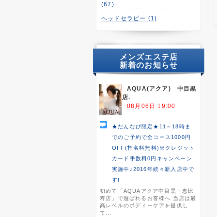
(67)
ヘッドセラピー
(1)
メンズエステ店
新着のお知らせ
AQUA(アクア) 中目黒
店.
08月06日 19:00
★だんなび限定★11～18時ま
でのご予約で全コース1000円
OFF(指名料無料)※クレジット
カード手数料0円キャンペーン
実施中♪2016年続々新入店中で
す!
初めて「AQUAアクア中目黒・恵比
寿店」で遊ばれるお客様へ 当店は最
高レベルのボディーケアを提供し
て...