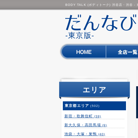
BODY TALK (ボディトーク) 渋谷店・渋谷
-東京版-
エリア
東京都エリア
(502)
新宿・歌舞伎町
(39)
新大久保・高田馬場
(9)
池袋・大塚・巣鴨
(40)