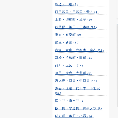
駒込・田端
(3)
西日暮里・日暮里・鶯谷
(4)
上野・御徒町・浅草
(16)
秋葉原・神田・日本橋
(28)
東京・有楽町
(2)
銀座・新富
(20)
赤坂・青山・六本木・麻布
(39)
新橋・浜松町・田町
(11)
品川・五反田
(14)
蒲田・大森・大井町
(5)
恵比寿・目黒・中目黒
(44)
渋谷・原宿・代々木・下北沢
(37)
四ツ谷・市ヶ谷
(3)
飯田橋・水道橋・御茶ノ水
(8)
錦糸町・亀戸・小岩
(14)