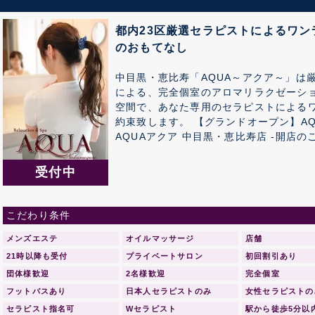
都内23区厳選セラピストによるワ
のおもてなし
中目黒・恵比寿「AQUA～アクア～」は
による、完全個室のアロマリラクゼーシ
空間で、あなた専用のセラピストによる
約束致します。 【グランドオープン】AQUAアクア 総支配人ご挨拶
AQUAアクア 中目黒・恵比寿店 -開店のご挨拶- 拝 啓 ます
段、心よりお慶び申し上げます。 さて、かねてより新店の準備を鋭意進め
ておりました。 AQUAアクアをグラン
受付中
ことをご案内申し上げます。 これも皆様
感謝する次第です。 つきましては、当店でご利用いただける特別ご優待券
をメールマガジンにて同封させて頂きます。 皆様のご期待に添えま
こだわり条件
日々精進する所存で御座いますので、な
メンズエステ
りますようお願い申し上げます。 略儀ながら書中をもちまして新店オープ
オイルマッサージ
店舗
21時以降も受付
プライベートサロン
初回割引あり
団体様歓迎
2名様歓迎
完全個室
フットバスあり
日本人セラピストのみ
女性セラピストの
セラピスト指名可
Wセラピスト
駅から徒歩5分以