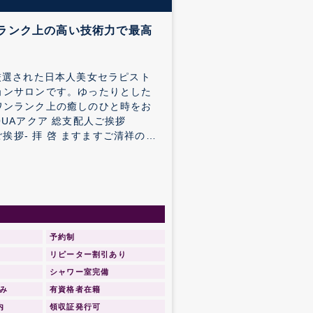
ンランク上の高い技術力で最高
厳選された日本人美女セラピスト
ョンサロンです。ゆったりとした
ワンランク上の癒しのひと時をお
ますご清祥の
ドオープンする運びと相成りました
のご支援とご協力の賜物と心より
すよう
にとぞ倍旧のご指導、ご鞭撻を賜
予約制
ンのご挨拶かたがたご案内申し上げます。 敬 具 AQUA総支配人 R.YURIA
リピーター割引あり
シャワー室完備
み
有資格者在籍
内
領収証発行可