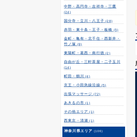
中野・高円寺・吉祥寺・三鷹
(24)
国分寺・立川・八王子
(28)
赤羽・東十条・王子・板橋
(5)
金町・亀有・北千住・西新井・
竹ノ塚
(9)
東陽町・葛西・南行徳
(2)
自由が丘・三軒茶屋・二子玉川
(14)
町田・鶴川
(4)
京王・小田急線沿線
(5)
出張マッサージ
(72)
あきるの市
(1)
その他エリア
(1)
西東京・清瀬
(1)
神奈川県エリア
(106)