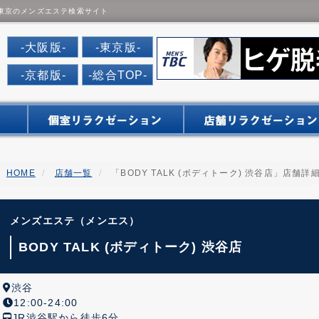
 - 東京のメンズエステ検索サイト
だんなび
-大阪版-
-東京版-
-京都版-
-総合TOP-
HOME
店舗一覧
「BODY TALK (ボディトーク) 渋谷店」店舗詳
メンズエステ（メンエス）
BODY TALK (ボディトーク) 渋谷店
渋谷
12:00-24:00
JR渋谷駅から徒歩6分