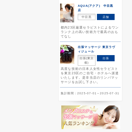
AQUA(アクア) 中目黒
店
中目黒
店舗
都内23区厳選セラピストによるワン
ランク上の高い技術力で最高のおも
てなし
出張マッサージ 東京ラヴ
ィジュール
出張(東京
出張
都)
高度な技術の日本人女性セラピスト
を東京23区のご自宅・ホテルへ派遣
いたします。是非当店のリンパマッ
サージをお試し下さい。
集計期間：2025-07-01～2025-07-31