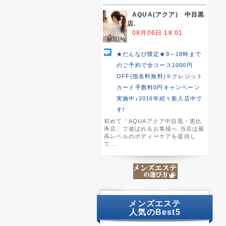
AQUA(アクア) 中目黒
店.
08月06日 18:01
★だんなび限定★9～18時まで
のご予約で全コース1000円
OFF(指名料無料)※クレジット
カード手数料0円キャンペーン
実施中♪2016年続々新入店中で
す!
初めて「AQUAアクア中目黒・恵比
寿店」で遊ばれるお客様へ 当店は最
高レベルのボディーケアを提供し
て...
メンズエステ
人気のBest5