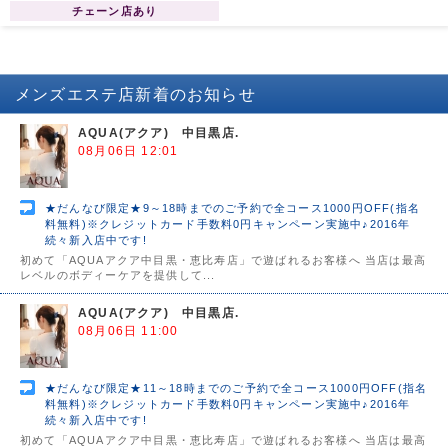
導、ご鞭撻を賜りますようお願い申
チェーン店あり
し上げます。 略儀ながら書中をもち
まして新店オープンのご挨拶かたが
たご案内申し上げます。 敬 具 AQUA
総支配人 R.YURIA
メンズエステ店
新着のお知らせ
AQUA(アクア) 中目黒店.
08月06日 12:01
★だんなび限定★9～18時までのご予約で全コース1000円OFF(指名
料無料)※クレジットカード手数料0円キャンペーン実施中♪2016年
続々新入店中です!
初めて「AQUAアクア中目黒・恵比寿店」で遊ばれるお客様へ 当店は最高
レベルのボディーケアを提供して...
AQUA(アクア) 中目黒店.
08月06日 11:00
★だんなび限定★11～18時までのご予約で全コース1000円OFF(指名
料無料)※クレジットカード手数料0円キャンペーン実施中♪2016年
続々新入店中です!
初めて「AQUAアクア中目黒・恵比寿店」で遊ばれるお客様へ 当店は最高