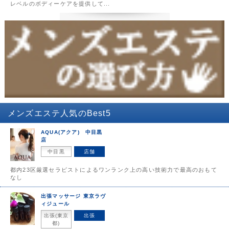
レベルのボディーケアを提供して...
メンズエステ
人気のBest5
AQUA(アクア) 中目黒
店
中目黒
店舗
都内23区厳選セラピストによるワンランク上の高い技術力で最高のおもて
なし
出張マッサージ 東京ラヴ
ィジュール
出張(東京
出張
都)