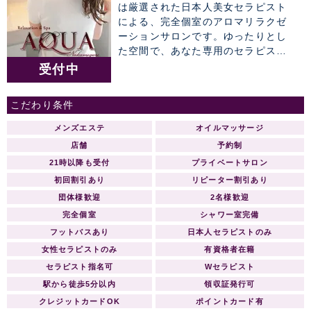
は厳選された日本人美女セラピスト
による、完全個室のアロマリラクゼ
ーションサロンです。ゆったりとし
た空間で、あなた専用のセラピスト
によるワンランク上の癒しのひと時
受付中
をお約束致します。 【グランドオー
プン】AQUAアクア 総支配人ご挨拶
こだわり条件
AQUAアクア 中目黒・恵比寿店 -開店
のご挨拶- 拝 啓 ますますご清祥の
メンズエステ
オイルマッサージ
段、心よりお慶び申し上げます。 さ
店舗
予約制
て、かねてより新店の準備を鋭意進
21時以降も受付
プライベートサロン
めておりました。 AQUAアクアをグ
初回割引あり
リピーター割引あり
ランドオープンする運びと相成りま
したことをご案内申し上げます。 こ
団体様歓迎
2名様歓迎
れも皆様のご支援とご協力の賜物と
完全個室
シャワー室完備
心より感謝する次第です。 つきまし
フットバスあり
日本人セラピストのみ
ては、当店でご利用いただける特別
女性セラピストのみ
有資格者在籍
ご優待券をメールマガジンにて同封
セラピスト指名可
Wセラピスト
させて頂きます。 皆様のご期待に添
えますよう日々精進する所存で御座
駅から徒歩5分以内
領収証発行可
いますので、なにとぞ倍旧のご指
クレジットカードOK
ポイントカード有