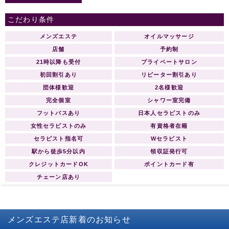
をお約束致します。 【グランドオー
プン】AQUAアクア 総支配人ご挨拶
こだわり条件
AQUAアクア 中目黒・恵比寿店 -開店
のご挨拶- 拝 啓 ますますご清祥の
メンズエステ
オイルマッサージ
段、心よりお慶び申し上げます。 さ
店舗
予約制
て、かねてより新店の準備を鋭意進
21時以降も受付
プライベートサロン
めておりました。 AQUAアクアをグ
初回割引あり
リピーター割引あり
ランドオープンする運びと相成りま
したことをご案内申し上げます。 こ
団体様歓迎
2名様歓迎
れも皆様のご支援とご協力の賜物と
完全個室
シャワー室完備
心より感謝する次第です。 つきまし
フットバスあり
日本人セラピストのみ
ては、当店でご利用いただける特別
女性セラピストのみ
有資格者在籍
ご優待券をメールマガジンにて同封
セラピスト指名可
Wセラピスト
させて頂きます。 皆様のご期待に添
えますよう日々精進する所存で御座
駅から徒歩5分以内
領収証発行可
いますので、なにとぞ倍旧のご指
クレジットカードOK
ポイントカード有
導、ご鞭撻を賜りますようお願い申
チェーン店あり
し上げます。 略儀ながら書中をもち
まして新店オープンのご挨拶かたが
たご案内申し上げます。 敬 具 AQUA
総支配人 R.YURIA
メンズエステ店
新着のお知らせ