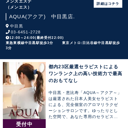
メンズエステ
詳細はコチラ
（メンエス）
AQUA(アクア) 中目黒店.
中目黒
03-6451-2728
12:00～24:00(最終受付22:00)
東急東横線中目黒駅徒歩3分 東京メトロ:日比谷線中目黒駅徒歩
3分
都内23区厳選セラピストによる
ワンランク上の高い技術力で最高
のおもてなし
中目黒・恵比寿「AQUA～アクア～」
は厳選された日本人美女セラピスト
による、完全個室のアロマリラクゼ
ーションサロンです。ゆったりとし
た空間で、あなた専用のセラピスト
によるワンランク上の癒しのひと時
受付中