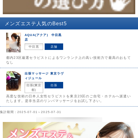
メンズエステ
人気のBest5
AQUA(アクア) 中目黒
店
中目黒
店舗
都内23区厳選セラピストによるワンランク上の高い技術力で最高のおもて
なし
出張マッサージ 東京ラヴ
ィジュール
出張(東京
出張
都)
高度な技術の日本人女性セラピストを東京23区のご自宅・ホテルへ派遣い
たします。是非当店のリンパマッサージをお試し下さい。
集計期間：2025-07-01～2025-07-31