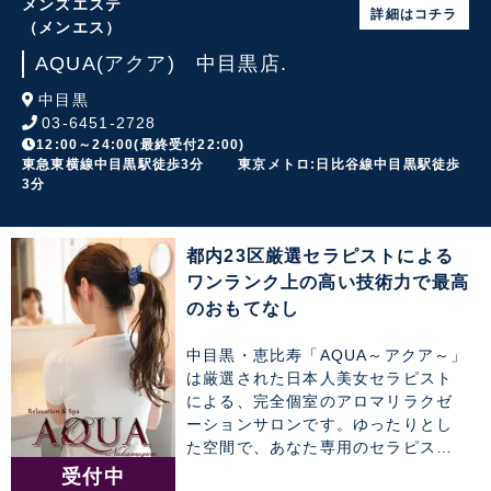
メンズエステ
詳細はコチラ
（メンエス）
AQUA(アクア) 中目黒店.
中目黒
03-6451-2728
12:00～24:00(最終受付22:00)
東急東横線中目黒駅徒歩3分 東京メトロ:日比谷線中目黒駅徒歩
3分
都内23区厳選セラピストによる
ワンランク上の高い技術力で最高
のおもてなし
中目黒・恵比寿「AQUA～アクア～」
は厳選された日本人美女セラピスト
による、完全個室のアロマリラクゼ
ーションサロンです。ゆったりとし
た空間で、あなた専用のセラピスト
によるワンランク上の癒しのひと時
受付中