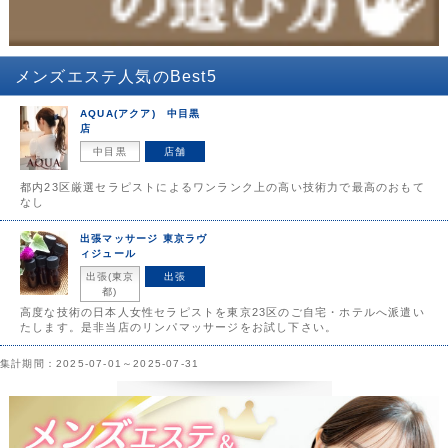
メンズエステ
人気のBest5
AQUA(アクア) 中目黒
店
中目黒
店舗
都内23区厳選セラピストによるワンランク上の高い技術力で最高のおもて
なし
出張マッサージ 東京ラヴ
ィジュール
出張(東京
出張
都)
高度な技術の日本人女性セラピストを東京23区のご自宅・ホテルへ派遣い
たします。是非当店のリンパマッサージをお試し下さい。
集計期間：2025-07-01～2025-07-31