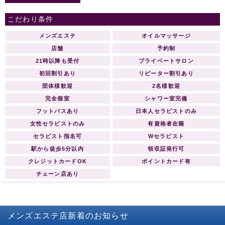
をお約束致します。 【グランドオー
プン】AQUAアクア 総支配人ご挨拶
こだわり条件
AQUAアクア 中目黒・恵比寿店 -開店
のご挨拶- 拝 啓 ますますご清祥の
メンズエステ
オイルマッサージ
段、心よりお慶び申し上げます。 さ
店舗
予約制
て、かねてより新店の準備を鋭意進
21時以降も受付
プライベートサロン
めておりました。 AQUAアクアをグ
初回割引あり
リピーター割引あり
ランドオープンする運びと相成りま
したことをご案内申し上げます。 こ
団体様歓迎
2名様歓迎
れも皆様のご支援とご協力の賜物と
完全個室
シャワー室完備
心より感謝する次第です。 つきまし
フットバスあり
日本人セラピストのみ
ては、当店でご利用いただける特別
女性セラピストのみ
有資格者在籍
ご優待券をメールマガジンにて同封
セラピスト指名可
Wセラピスト
させて頂きます。 皆様のご期待に添
えますよう日々精進する所存で御座
駅から徒歩5分以内
領収証発行可
いますので、なにとぞ倍旧のご指
クレジットカードOK
ポイントカード有
導、ご鞭撻を賜りますようお願い申
チェーン店あり
し上げます。 略儀ながら書中をもち
まして新店オープンのご挨拶かたが
たご案内申し上げます。 敬 具 AQUA
総支配人 R.YURIA
メンズエステ店
新着のお知らせ