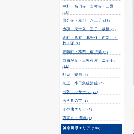
中野・高円寺・吉祥寺・三鷹
(24)
国分寺・立川・八王子
(28)
赤羽・東十条・王子・板橋
(5)
金町・亀有・北千住・西新井・
竹ノ塚
(9)
東陽町・葛西・南行徳
(2)
自由が丘・三軒茶屋・二子玉川
(14)
町田・鶴川
(4)
京王・小田急線沿線
(5)
出張マッサージ
(72)
あきるの市
(1)
その他エリア
(1)
西東京・清瀬
(1)
神奈川県エリア
(106)