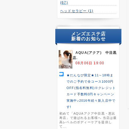
(67)
ヘッドセラピー
(1)
メンズエステ店
新着のお知らせ
AQUA(アクア) 中目黒
店.
08月06日 19:00
★だんなび限定★11～18時ま
でのご予約で全コース1000円
OFF(指名料無料)※クレジット
カード手数料0円キャンペーン
実施中♪2016年続々新入店中で
す!
初めて「AQUAアクア中目黒・恵比
寿店」で遊ばれるお客様へ 当店は最
高レベルのボディーケアを提供し
て...