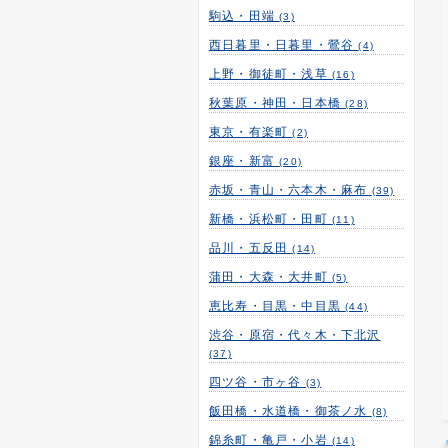
駒込・田端
(3)
西日暮里・日暮里・鶯谷
(4)
上野・御徒町・浅草
(16)
秋葉原・神田・日本橋
(28)
東京・有楽町
(2)
銀座・新富
(20)
赤坂・青山・六本木・麻布
(39)
新橋・浜松町・田町
(11)
品川・五反田
(14)
蒲田・大森・大井町
(5)
恵比寿・目黒・中目黒
(44)
渋谷・原宿・代々木・下北沢
(37)
四ツ谷・市ヶ谷
(3)
飯田橋・水道橋・御茶ノ水
(8)
錦糸町・亀戸・小岩
(14)