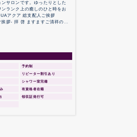
ョンサロンです。ゆったりとした
ワンランク上の癒しのひと時をお
ますご清祥の
ドオープンする運びと相成りました
のご支援とご協力の賜物と心より
すよう
にとぞ倍旧のご指導、ご鞭撻を賜
予約制
ンのご挨拶かたがたご案内申し上げます。 敬 具 AQUA総支配人 R.YURIA
リピーター割引あり
シャワー室完備
み
有資格者在籍
内
領収証発行可