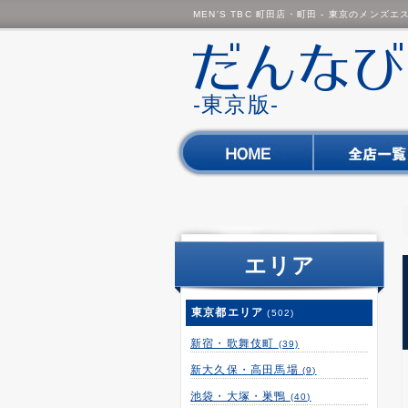
MEN'S TBC 町田店・町田 - 東京のメンズ
-東京版-
エリア
東京都エリア
(502)
新宿・歌舞伎町
(39)
新大久保・高田馬場
(9)
池袋・大塚・巣鴨
(40)