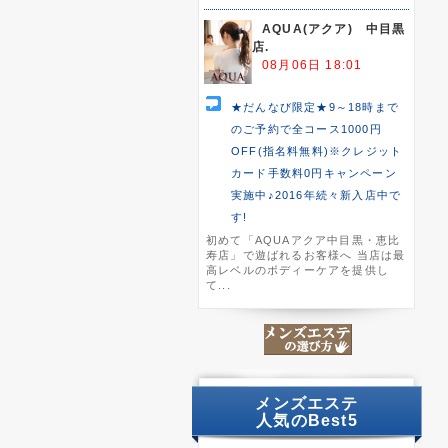
AQUA(アクア) 中目黒
店.
08月06日 18:01
★だんなび限定★9～18時まで
のご予約で全コース1000円
OFF(指名料無料)※クレジット
カード手数料0円キャンペーン
実施中♪2016年続々新入店中で
す!
初めて「AQUAアクア中目黒・恵比
寿店」で遊ばれるお客様へ 当店は最
高レベルのボディーケアを提供し
て...
メンズエステ
人気のBest5