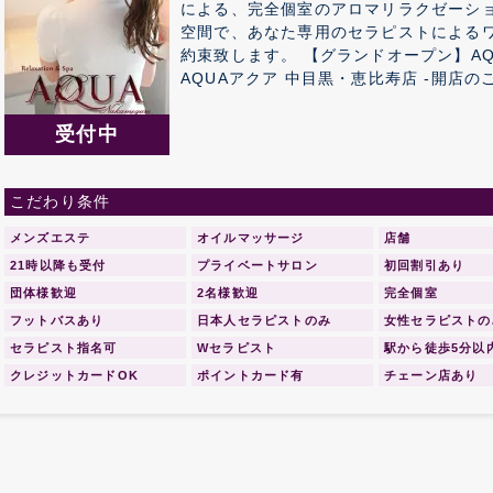
による、完全個室のアロマリラクゼーシ
空間で、あなた専用のセラピストによる
約束致します。 【グランドオープン】AQUAアクア 総支配人ご挨拶
AQUAアクア 中目黒・恵比寿店 -開店のご挨拶- 拝 啓 ます
段、心よりお慶び申し上げます。 さて、かねてより新店の準備を鋭意進め
ておりました。 AQUAアクアをグラン
受付中
ことをご案内申し上げます。 これも皆様
感謝する次第です。 つきましては、当店でご利用いただける特別ご優待券
をメールマガジンにて同封させて頂きます。 皆様のご期待に添えま
こだわり条件
日々精進する所存で御座いますので、な
メンズエステ
りますようお願い申し上げます。 略儀ながら書中をもちまして新店オープ
オイルマッサージ
店舗
21時以降も受付
プライベートサロン
初回割引あり
団体様歓迎
2名様歓迎
完全個室
フットバスあり
日本人セラピストのみ
女性セラピストの
セラピスト指名可
Wセラピスト
駅から徒歩5分以
クレジットカードOK
ポイントカード有
チェーン店あり