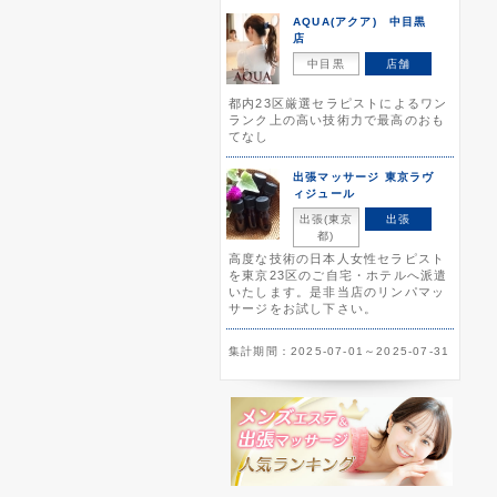
AQUA(アクア) 中目黒
店
中目黒
店舗
都内23区厳選セラピストによるワン
ランク上の高い技術力で最高のおも
てなし
出張マッサージ 東京ラヴ
ィジュール
出張(東京
出張
都)
高度な技術の日本人女性セラピスト
を東京23区のご自宅・ホテルへ派遣
いたします。是非当店のリンパマッ
サージをお試し下さい。
集計期間：2025-07-01～2025-07-31