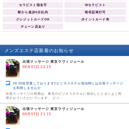
セラピスト指名可
Wセラピスト
させて頂きます。 皆様のご期待に添
えますよう日々精進する所存で御座
駅から徒歩5分以内
領収証発行可
いますので、なにとぞ倍旧のご指
クレジットカードOK
ポイントカード有
導、ご鞭撻を賜りますようお願い申
チェーン店あり
し上げます。 略儀ながら書中をもち
まして新店オープンのご挨拶かたが
たご案内申し上げます。 敬 具 AQUA
総支配人 R.YURIA
メンズエステ店
新着のお知らせ
出張マッサージ 東京ラヴィジュール
08月07日 22:15
28:00迄営業しております!!ビジネスホテル宿泊時には出張マッサージ
を利用しませんか
出張マッサージの利用は、東京のビジネスホテルに宿泊したときによく利
用させていただいています。 ビジ...
出張マッサージ 東京ラヴィジュール
08月07日 21:15