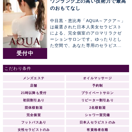
ワンランク上の高い技術力で最高
のおもてなし
中目黒・恵比寿「AQUA～アクア～」
は厳選された日本人美女セラピスト
による、完全個室のアロマリラクゼ
ーションサロンです。ゆったりとし
た空間で、あなた専用のセラピスト
によるワンランク上の癒しのひと時
受付中
をお約束致します。 【グランドオー
プン】AQUAアクア 総支配人ご挨拶
こだわり条件
AQUAアクア 中目黒・恵比寿店 -開店
のご挨拶- 拝 啓 ますますご清祥の
メンズエステ
オイルマッサージ
段、心よりお慶び申し上げます。 さ
店舗
予約制
て、かねてより新店の準備を鋭意進
21時以降も受付
プライベートサロン
めておりました。 AQUAアクアをグ
初回割引あり
リピーター割引あり
ランドオープンする運びと相成りま
したことをご案内申し上げます。 こ
団体様歓迎
2名様歓迎
れも皆様のご支援とご協力の賜物と
完全個室
シャワー室完備
心より感謝する次第です。 つきまし
フットバスあり
日本人セラピストのみ
ては、当店でご利用いただける特別
女性セラピストのみ
有資格者在籍
ご優待券をメールマガジンにて同封