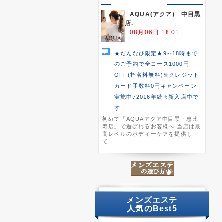
AQUA(アクア) 中目黒
店.
08月06日 18:01
★だんなび限定★9～18時まで
のご予約で全コース1000円
OFF(指名料無料)※クレジット
カード手数料0円キャンペーン
実施中♪2016年続々新入店中で
す!
初めて「AQUAアクア中目黒・恵比
寿店」で遊ばれるお客様へ 当店は最
高レベルのボディーケアを提供し
て...
メンズエステ
人気のBest5