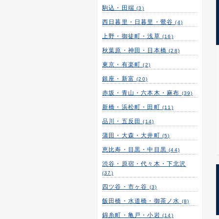
駒込・田端
(3)
西日暮里・日暮里・鶯谷
(4)
上野・御徒町・浅草
(16)
秋葉原・神田・日本橋
(28)
東京・有楽町
(2)
銀座・新富
(20)
赤坂・青山・六本木・麻布
(39)
新橋・浜松町・田町
(11)
品川・五反田
(14)
蒲田・大森・大井町
(5)
恵比寿・目黒・中目黒
(44)
渋谷・原宿・代々木・下北沢
(37)
四ツ谷・市ヶ谷
(3)
飯田橋・水道橋・御茶ノ水
(8)
錦糸町・亀戸・小岩
(14)