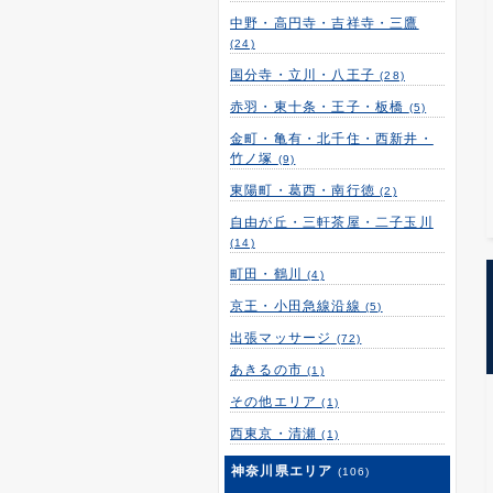
中野・高円寺・吉祥寺・三鷹
(24)
国分寺・立川・八王子
(28)
赤羽・東十条・王子・板橋
(5)
金町・亀有・北千住・西新井・
竹ノ塚
(9)
東陽町・葛西・南行徳
(2)
自由が丘・三軒茶屋・二子玉川
(14)
町田・鶴川
(4)
京王・小田急線沿線
(5)
出張マッサージ
(72)
あきるの市
(1)
その他エリア
(1)
西東京・清瀬
(1)
神奈川県エリア
(106)