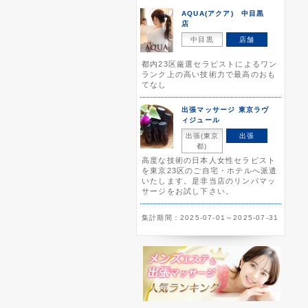
AQUA(アクア) 中目黒
店
中目黒
店舗
都内23区厳選セラピストによるワン
ランク上の高い技術力で最高のおも
てなし
出張マッサージ 東京ラヴ
ィジュール
出張(東京
出張
都)
高度な技術の日本人女性セラピスト
を東京23区のご自宅・ホテルへ派遣
いたします。是非当店のリンパマッ
サージをお試し下さい。
集計期間：2025-07-01～2025-07-31