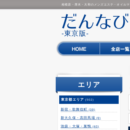
相模原・厚木・大和のメンズエステ・オイルマ
-東京版-
エリア
東京都エリア
(502)
新宿・歌舞伎町
(39)
新大久保・高田馬場
(9)
池袋・大塚・巣鴨
(40)