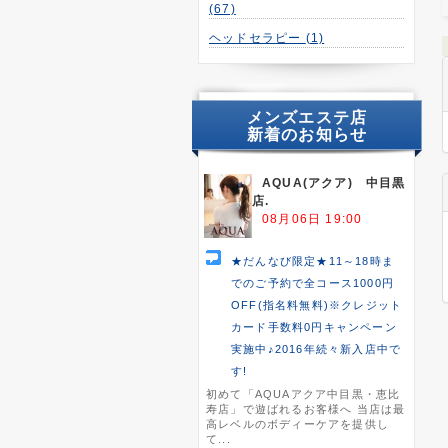
(67)
ヘッドセラピー
(1)
メンズエステ店
新着のお知らせ
AQUA(アクア) 中目黒
店.
08月06日 19:00
★だんなび限定★11～18時ま
でのご予約で全コース1000円
OFF(指名料無料)※クレジット
カード手数料0円キャンペーン
実施中♪2016年続々新入店中で
す!
初めて「AQUAアクア中目黒・恵比
寿店」で遊ばれるお客様へ 当店は最
高レベルのボディーケアを提供し
て...