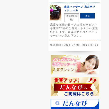
出張マッサージ 東京ラヴ
ィジュール
出張(東京
出張
都)
高度な技術の日本人女性セラピスト
を東京23区のご自宅・ホテルへ派遣
いたします。是非当店のリンパマッ
サージをお試し下さい。
集計期間：2025-07-01～2025-07-31