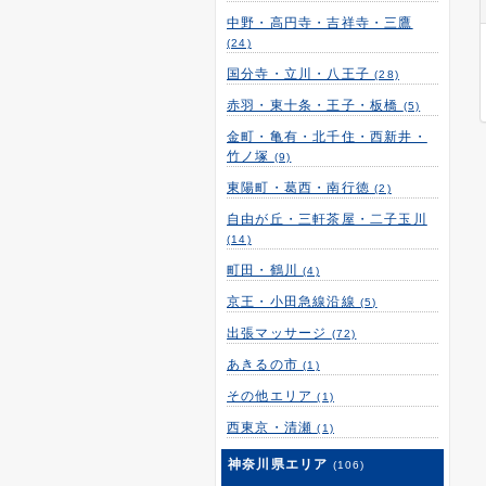
中野・高円寺・吉祥寺・三鷹
(24)
国分寺・立川・八王子
(28)
赤羽・東十条・王子・板橋
(5)
金町・亀有・北千住・西新井・
竹ノ塚
(9)
東陽町・葛西・南行徳
(2)
自由が丘・三軒茶屋・二子玉川
(14)
町田・鶴川
(4)
京王・小田急線沿線
(5)
出張マッサージ
(72)
あきるの市
(1)
その他エリア
(1)
西東京・清瀬
(1)
神奈川県エリア
(106)