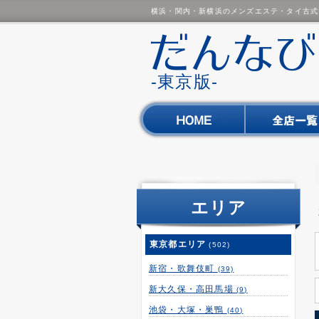
横浜・関内・新横浜のメンズエステ・タイ古式
-東京版-
エリア
東京都エリア
(502)
新宿・歌舞伎町
(39)
新大久保・高田馬場
(9)
池袋・大塚・巣鴨
(40)