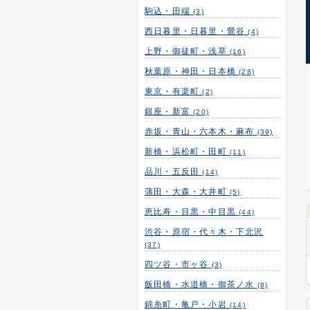
駒込・田端
(3)
西日暮里・日暮里・鶯谷
(4)
上野・御徒町・浅草
(16)
秋葉原・神田・日本橋
(28)
東京・有楽町
(2)
銀座・新富
(20)
赤坂・青山・六本木・麻布
(39)
新橋・浜松町・田町
(11)
品川・五反田
(14)
蒲田・大森・大井町
(5)
恵比寿・目黒・中目黒
(44)
渋谷・原宿・代々木・下北沢
(37)
四ツ谷・市ヶ谷
(3)
飯田橋・水道橋・御茶ノ水
(8)
錦糸町・亀戸・小岩
(14)