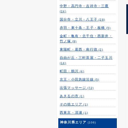
中野・高円寺・吉祥寺・三鷹
(24)
国分寺・立川・八王子
(28)
赤羽・東十条・王子・板橋
(5)
金町・亀有・北千住・西新井・
竹ノ塚
(9)
東陽町・葛西・南行徳
(2)
自由が丘・三軒茶屋・二子玉川
(14)
町田・鶴川
(4)
京王・小田急線沿線
(5)
出張マッサージ
(72)
あきるの市
(1)
その他エリア
(1)
西東京・清瀬
(1)
神奈川県エリア
(106)