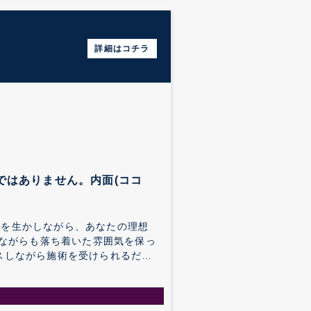
詳細はコチラ
さではありません。内面(ココ
機能を生かしながら、あなたの理想
クスしながら施術を受けられるだけ
テティシャンと会話できるプライ
男性が身構えることなく利用でき、
しています。