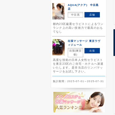
AQUA(アクア) 中目黒
店
中目黒
店舗
都内23区厳選セラピストによるワン
ランク上の高い技術力で最高のおも
てなし
出張マッサージ 東京ラヴ
ィジュール
出張(東京
出張
都)
高度な技術の日本人女性セラピスト
を東京23区のご自宅・ホテルへ派遣
いたします。是非当店のリンパマッ
サージをお試し下さい。
集計期間：2025-07-01～2025-07-31