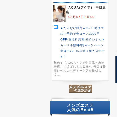
AQUA(アクア) 中目黒
店.
08月07日 10:00
★だんなび限定★9～18時まで
のご予約で全コース1000円
OFF(指名料無料)※クレジット
カード手数料0円キャンペーン
実施中♪2016年続々新入店中で
す!
初めて「AQUAアクア中目黒・恵比
寿店」で遊ばれるお客様へ 当店は最
高レベルのボディーケアを提供し
て...
メンズエステ
人気のBest5