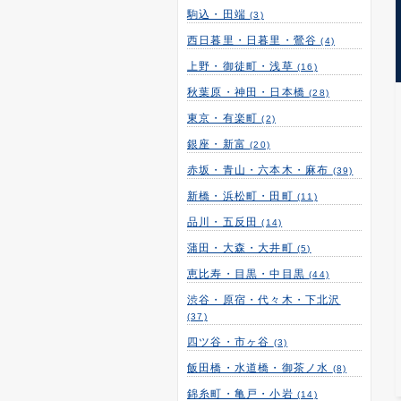
駒込・田端
(3)
西日暮里・日暮里・鶯谷
(4)
上野・御徒町・浅草
(16)
秋葉原・神田・日本橋
(28)
東京・有楽町
(2)
銀座・新富
(20)
赤坂・青山・六本木・麻布
(39)
新橋・浜松町・田町
(11)
品川・五反田
(14)
蒲田・大森・大井町
(5)
恵比寿・目黒・中目黒
(44)
渋谷・原宿・代々木・下北沢
(37)
四ツ谷・市ヶ谷
(3)
飯田橋・水道橋・御茶ノ水
(8)
錦糸町・亀戸・小岩
(14)