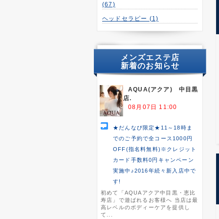
(67)
ヘッドセラピー
(1)
メンズエステ店
新着のお知らせ
AQUA(アクア) 中目黒
店.
08月07日 11:00
★だんなび限定★11～18時ま
でのご予約で全コース1000円
OFF(指名料無料)※クレジット
カード手数料0円キャンペーン
実施中♪2016年続々新入店中で
す!
初めて「AQUAアクア中目黒・恵比
寿店」で遊ばれるお客様へ 当店は最
高レベルのボディーケアを提供し
て...