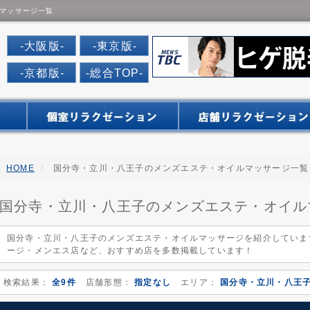
マッサージ一覧
だんなび
-大阪版-
-東京版-
-京都版-
-総合TOP-
HOME
国分寺・立川・八王子のメンズエステ・オイルマッサージ一覧
国分寺・立川・八王子のメンズエステ・オイル
国分寺・立川・八王子のメンズエステ・オイルマッサージを紹介していま
ージ・メンエス店など、おすすめ店を多数掲載しています！
検索結果：
全9件
店舗形態：
指定なし
エリア：
国分寺・立川・八王