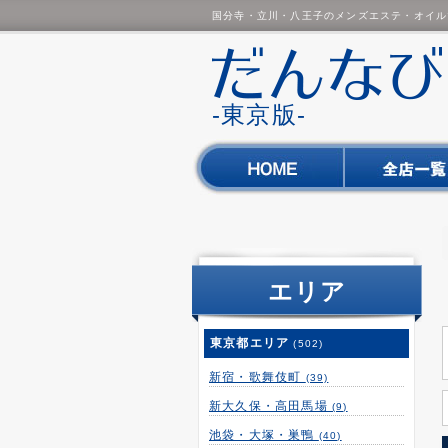
国分寺・立川・八王子のメンズエステ・オイル
-東京版-
エリア
東京都エリア
(502)
新宿・歌舞伎町
(39)
新大久保・高田馬場
(9)
池袋・大塚・巣鴨
(40)